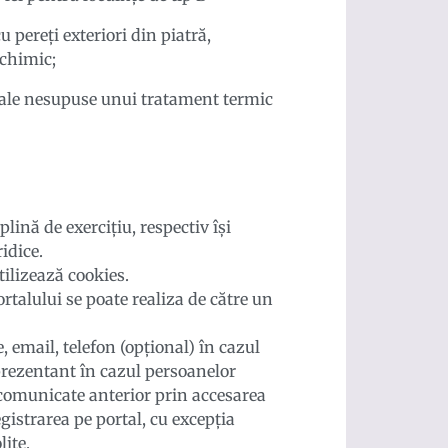
 pereți exteriori din piatră,
 chimic;
riale nesupuse unui tratament termic
lină de exercițiu, respectiv își
idice.
utilizează cookies.
rtalului se poate realiza de către un
 email, telefon (opțional) în cazul
prezentant în cazul persoanelor
e comunicate anterior prin accesarea
gistrarea pe portal, cu excepția
ițe.