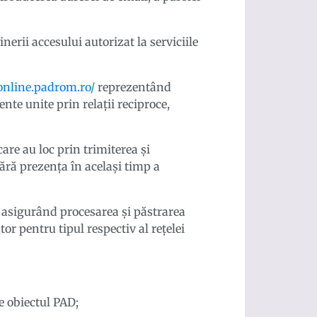
inerii accesului autorizat la serviciile
/online.padrom.ro/
reprezentând
nte unite prin relaţii reciproce,
care au loc prin trimiterea și
fără prezenţa în acelaşi timp a
, asigurând procesarea şi păstrarea
r pentru tipul respectiv al reţelei
ce obiectul PAD;