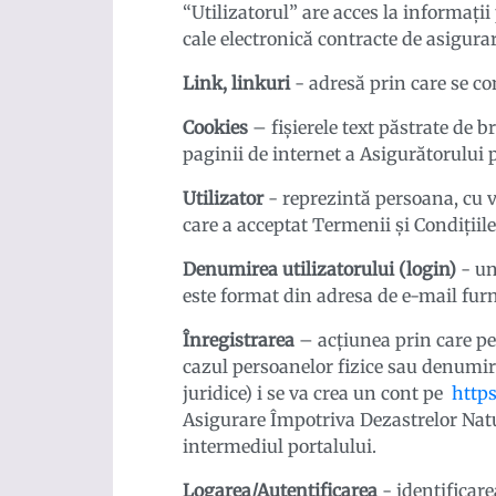
“Utilizatorul” are acces la informaţii
cale electronică contracte de asigurar
Link, linkuri
- adresă prin care se co
Cookies
– fișierele text păstrate de b
paginii de internet a Asigurătorului p
Utilizator
- reprezintă persoana, cu v
care a acceptat Termenii şi Condiţiile 
Denumirea utilizatorului (login)
- un
este format din adresa de e-mail furn
Înregistrarea
– acțiunea prin care pe
cazul persoanelor fizice sau denumir
juridice) i se va crea un cont pe
https
Asigurare Împotriva Dezastrelor Natura
intermediul portalului.
Logarea/Autentificarea
- identificare