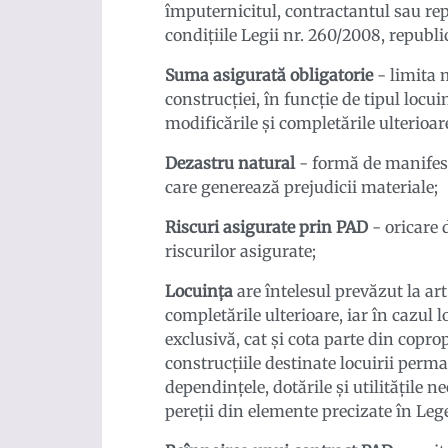
împuternicitul, contractantul sau repr
condițiile Legii nr. 260/2008, republi
Suma asigurată obligatorie
- limita 
construcției, în funcție de tipul locui
modificările și completările ulterioar
Dezastru natural
- formă de manifest
care generează prejudicii materiale;
Riscuri asigurate prin PAD
- oricare 
riscurilor asigurate;
Locuința
are întelesul prevăzut la art.
completările ulterioare, iar în cazul l
exclusivă, cat și cota parte din copr
construcțiile destinate locuirii perm
dependințele, dotările și utilitățile 
pereții din elemente precizate în Lege