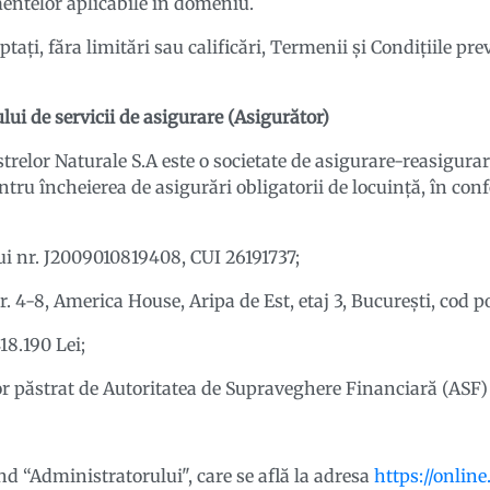
mentelor aplicabile în domeniu.
aţi, făra limitări sau calificări, Termenii şi Condiţiile pre
ului de servicii de asigurare (Asigurător)
relor Naturale S.A este o societate de asigurare-reasigurare,
ntru încheierea de asigurări obligatorii de locuință, în conf
i nr. J2009010819408, CUI 26191737;
r. 4-8, America House, Aripa de Est, etaj 3, București, cod po
418.190 Lei;
ilor păstrat de Autoritatea de Supraveghere Financiară (AS
d “Administratorului", care se află la adresa
https://onlin