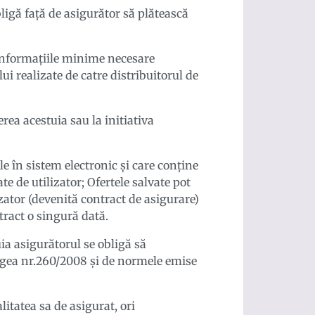
ligă față de asigurător să plătească
 informațiile minime necesare
lui realizate de catre distribuitorul de
rea acestuia sau la initiativa
 în sistem electronic și care conține
te de utilizator; Ofertele salvate pot
lizator (devenită contract de asigurare)
ntract o singură dată.
ia asigurătorul se obligă să
 Legea nr.260/2008 şi de normele emise
litatea sa de asigurat, ori