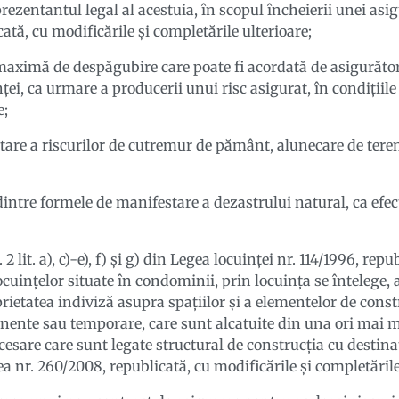
ezentantul legal al acestuia, în scopul încheierii unei asigu
cată, cu modificările și completările ulterioare;
maximă de despăgubire care poate fi acordată de asigurăto
nței, ca urmare a producerii unui risc asigurat, în condițiil
e;
are a riscurilor de cutremur de pământ, alunecare de tere
dintre formele de manifestare a dezastrului natural, ca efect
 2 lit. a), c)-e), f) și g) din Legea locuinței nr. 114/1996, rep
ocuințelor situate în condominii, prin locuința se întelege, a
oprietatea indiviză asupra spațiilor și a elementelor de cons
anente sau temporare, care sunt alcatuite din una ori mai m
necesare care sunt legate structural de construcția cu destin
a nr. 260/2008, republicată, cu modificările și completările