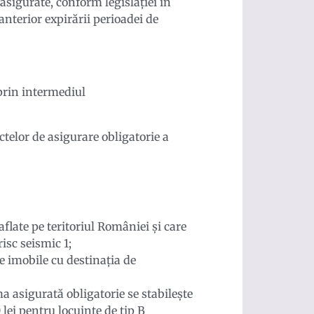
asigurate, conform legislaţiei în
anterior expirării perioadei de
 prin intermediul
ctelor de asigurare obligatorie a
flate pe teritoriul României și care
risc seismic 1;
te imobile cu destinația de
a asigurată obligatorie se stabilește
 lei pentru locuințe de tip B