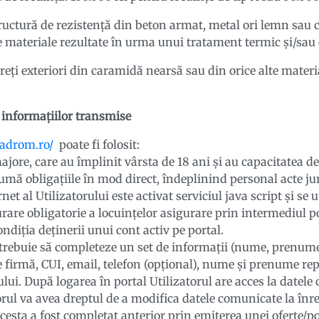
ructură de rezistență din beton armat, metal ori lemn sau cu
e materiale rezultate în urma unui tratament termic și/sau
reți exteriori din caramidă nearsă sau din orice alte mate
a informaţiilor transmise
padrom.ro/
poate fi folosit:
jore, care au împlinit vârsta de 18 ani și au capacitatea dep
asumă obligațiile în mod direct, îndeplinind personal acte jur
et al Utilizatorului este activat serviciul java script și se 
rare obligatorie a locuințelor asigurare prin intermediul po
ndiția deținerii unui cont activ pe portal.
 trebuie să completeze un set de informații (nume, prenume,
 firmă, CUI, email, telefon (opțional), nume și prenume re
tului. După logarea în portal Utilizatorul are acces la datel
orul va avea dreptul de a modifica datele comunicate la înre
esta a fost completat anterior prin emiterea unei oferte/pol