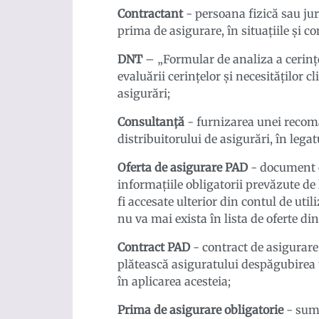
Contractant
- persoana fizică sau jur
prima de asigurare, în situațiile și co
DNT
– „Formular de analiza a cerinț
evaluării cerințelor și necesităților c
asigurări;
Consultanță
- furnizarea unei recoman
distribuitorului de asigurări, în leg
Oferta de asigurare PAD
- document e
informațiile obligatorii prevăzute de 
fi accesate ulterior din contul de util
nu va mai exista în lista de oferte di
Contract PAD
- contract de asigurare 
plătească asiguratului despăgubirea to
în aplicarea acesteia;
Prima de asigurare obligatorie
- suma