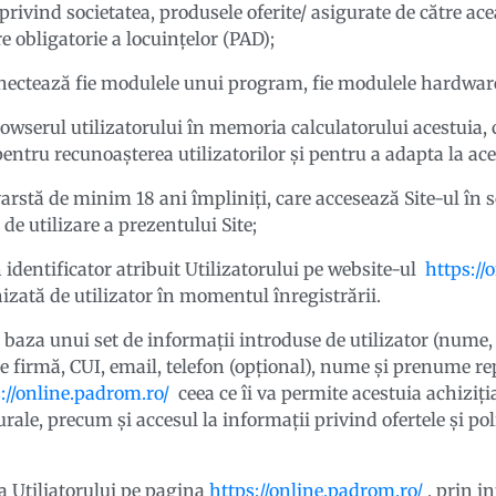
 privind societatea, produsele oferite/ asigurate de către ace
e obligatorie a locuințelor (PAD);
nectează fie modulele unui program, fie modulele hardware 
rowserul utilizatorului în memoria calculatorului acestuia, c
entru recunoașterea utilizatorilor și pentru a adapta la ace
arstă de minim 18 ani împliniți, care accesează Site-ul în s
de utilizare a prezentului Site;
 identificator atribuit Utilizatorului pe website-ul
https://
izată de utilizator în momentul înregistrării.
 baza unui set de informații introduse de utilizator (nume,
e firmă, CUI, email, telefon (opțional), nume și prenume r
://online.padrom.ro/
ceea ce îi va permite acestuia achiziți
le, precum și accesul la informații privind ofertele și poli
a Utiliatorului pe pagina
https://online.padrom.ro/
, prin i