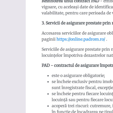
Reînnoirea unui contract PAD
- emite
vigoare, cu aceleaşi date de identific
valabilitate, pentru care perioada de 
3. Servicii de asigurare prestate prin
Accesarea serviciilor de asigurare obl
paginii
https://online.padrom.ro/
.
Serviciile de asigurare prestate prin 
locuințelor împotriva dezastrelor nat
PAD - contractul de asigurare împotr
este o asigurare obligatorie;
se încheie exclusiv pentru imobi
sunt înregistrate fiscal, excepție
se încheie pentru fiecare locuin
locuință sau pentru fiecare locu
acoperă trei riscuri: cutremure,
în funcție de încadrarea pe tipul