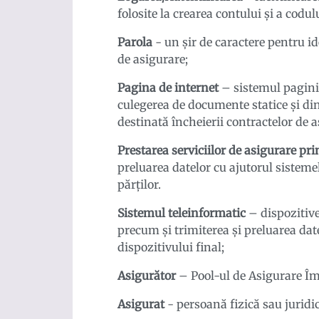
folosite la crearea contului și a codu
Parola
- un șir de caractere pentru ide
de asigurare;
Pagina de internet
– sistemul pagini
culegerea de documente statice și dina
destinată încheierii contractelor de a
Prestarea serviciilor de asigurare pri
preluarea datelor cu ajutorul sistemel
părţilor.
Sistemul teleinformatic
– dispozitive
precum și trimiterea şi preluarea dat
dispozitivului final;
Asigurător
– Pool-ul de Asigurare Îm
Asigurat
- persoană fizică sau juridi