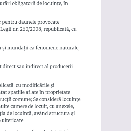
rări obligatorii de locuințe, în
r pentru daunele provocate
e Legii nr. 260/2008, republicată, cu
n şi inundaţii ca fenomene naturale,
 direct sau indirect al producerii
ublicată, cu modificările și
tat spațiile aflate în proprietate
trucții comune; Se consideră locuințe
ulte camere de locuit, cu anexele,
ația de locuință, având structura și
 ulterioare.