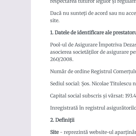
respectarea tuturor legilor şi regula
Dacă nu sunteţi de acord sau nu accept
site.
1. Datele de identificare ale prestator
Pool-ul de Asigurare Împotriva Dezast
asocierea societăților de asigurare pe
260/2008.
Număr de ordine Registrul Comerțulu
Sediul social: Șos. Nicolae Titulescu n
Capital social subscris și vărsat: 193.
Inregistrată în registrul asigurător
2. Definiţii
Site
- reprezintă website-ul aparţinân