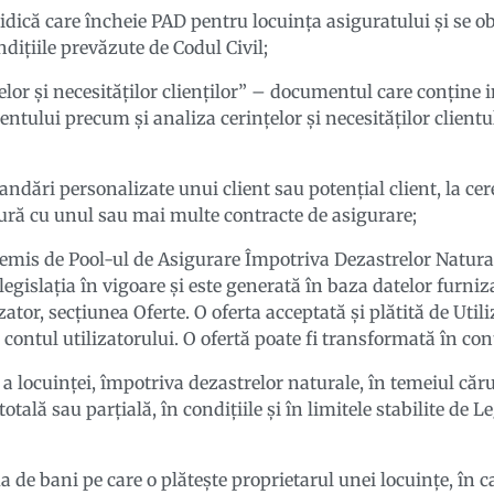
idică care încheie PAD pentru locuința asiguratului și se ob
ndițiile prevăzute de Codul Civil;
elor și necesităților clienților” – documentul care conține
lientului precum și analiza cerințelor și necesităților clientu
dări personalizate unui client sau potențial client, la cere
atură cu unul sau mai multe contracte de asigurare;
mis de Pool-ul de Asigurare Împotriva Dezastrelor Naturale
legislația în vigoare și este generată în baza datelor furniza
izator, secțiunea Oferte. O oferta acceptată și plătită de Uti
n contul utilizatorului. O ofertă poate fi transformată în co
a locuinței, împotriva dezastrelor naturale, în temeiul căru
tală sau parţială, în condiţiile şi în limitele stabilite de
 de bani pe care o plătește proprietarul unei locuințe, în ca