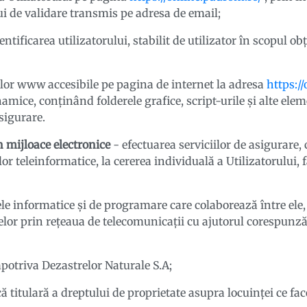
lui de validare transmis pe adresa de email;
ntificarea utilizatorului, stabilit de utilizator în scopul obț
lor www accesibile pe pagina de internet la adresa
https:/
mice, conţinând folderele grafice, script-urile și alte eleme
sigurare.
n mijloace electronice
- efectuarea serviciilor de asigurare, 
or teleinformatice, la cererea individuală a Utilizatorului, 
le informatice și de programare care colaborează între ele
elor prin reţeaua de telecomunicaţii cu ajutorul corespunzăto
potriva Dezastrelor Naturale S.A;
că titulară a dreptului de proprietate asupra locuinței ce fa