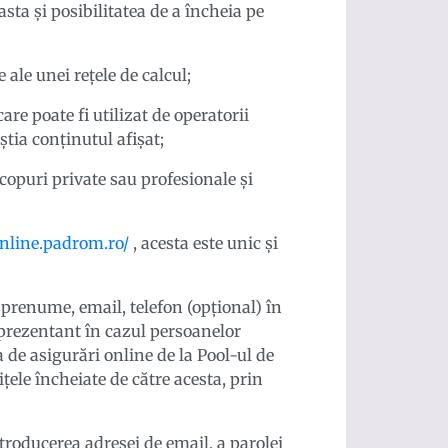
asta și posibilitatea de a încheia pe
ale unei reţele de calcul;
are poate fi utilizat de operatorii
știa conținutul afișat;
copuri private sau profesionale și
online.padrom.ro/
, acesta este unic și
 prenume, email, telefon (opțional) în
eprezentant în cazul persoanelor
a de asigurări online de la Pool-ul de
țele încheiate de către acesta, prin
ntroducerea adresei de email, a parolei