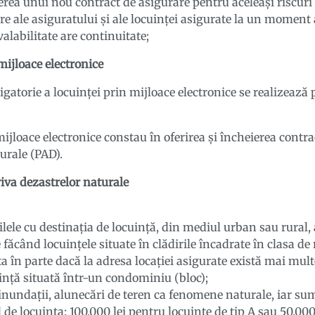
rea unui nou contract de asigurare pentru aceleaşi riscuri 
are ale asiguratului şi ale locuinţei asigurate la un moment 
valabilitate are continuitate;
 mijloace electronice
igatorie a locuinței prin mijloace electronice se realizează
mijloace electronice constau în oferirea și încheierea contra
urale (PAD).
iva dezastrelor naturale
lele cu destinația de locuință, din mediul urban sau rural, a
 făcând locuințele situate în clădirile încadrate în clasa de 
ța în parte dacă la adresa locației asigurate există mai mul
ință situată într-un condominiu (bloc);
 inundații, alunecări de teren ca fenomene naturale, iar sum
 de locuința: 100.000 lei pentru locuințe de tip A sau 50.000