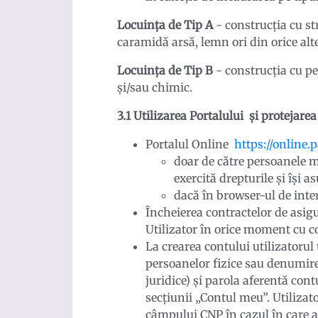
Locuința de Tip A
- construcția cu st
caramidă arsă, lemn ori din orice alt
Locuința de Tip B
- construcția cu pe
și/sau chimic.
3.1 Utilizarea Portalului şi protejare
Portalul Online
https://online.
doar de către persoanele ma
exercită drepturile și își 
dacă în browser-ul de intern
Încheierea contractelor de asigu
Utilizator în orice moment cu co
La crearea contului utilizatorul
persoanelor fizice sau denumire
juridice) și parola aferentă con
secțiunii „Contul meu”. Utilizat
câmpului CNP în cazul în care ac